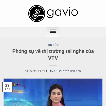
Chuyển
đến
nội
dung
TIN TỨC
Phóng sự về thị trường tai nghe của
VTV
ĐÃ ĐĂNG TRÊN
THÁNG 1 23, 2025
BỞI
SEO
23
Th1