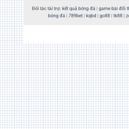
Đối tác tài trợ:
kết quả bóng đá
|
game bài đổi 
bóng đá
|
789bet
|
kqbd
|
go88
|
tk88
|
z