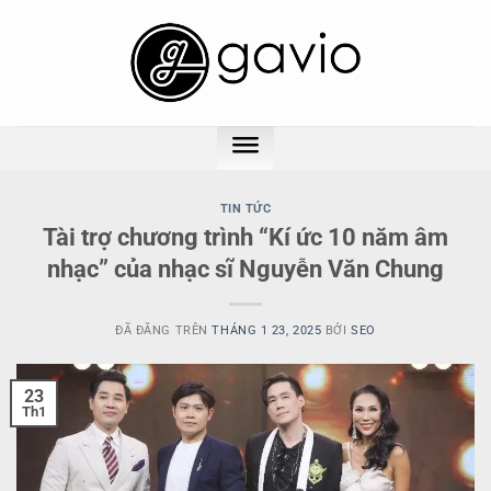
Chuyển
đến
nội
dung
TIN TỨC
Tài trợ chương trình “Kí ức 10 năm âm
nhạc” của nhạc sĩ Nguyễn Văn Chung
ĐÃ ĐĂNG TRÊN
THÁNG 1 23, 2025
BỞI
SEO
23
Th1